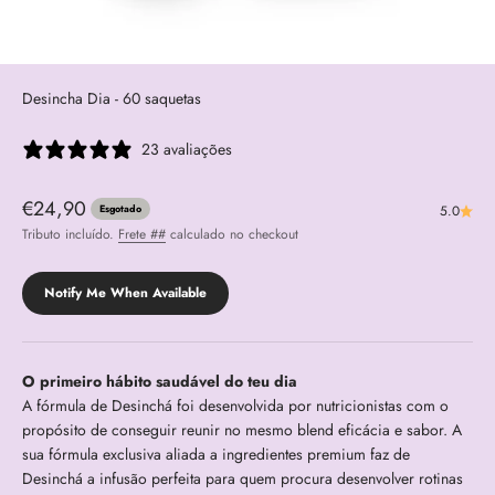
Desincha Dia - 60 saquetas
23 avaliações
Preço promocional
€24,90
Esgotado
5.0
Tributo incluído.
Frete ##
calculado no checkout
Notify Me When Available
O primeiro hábito saudável do teu dia
A fórmula de Desinchá foi desenvolvida por nutricionistas com o
propósito de conseguir reunir no mesmo blend eficácia e sabor. A
sua fórmula exclusiva aliada a ingredientes premium faz de
Desinchá a infusão perfeita para quem procura desenvolver rotinas