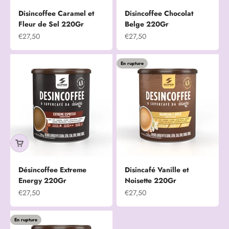
Disincoffee Caramel et
Disincoffee Chocolat
Fleur de Sel 220Gr
Belge 220Gr
Prix de vente
Prix de vente
€27,50
€27,50
En rupture
Désincoffee Extreme
Disincafé Vanille et
Energy 220Gr
Noisette 220Gr
Prix de vente
Prix de vente
€27,50
€27,50
En rupture