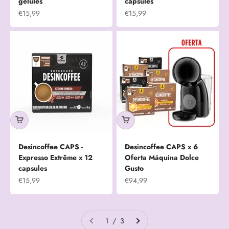
gélules
capsules
Prix de vente
Prix de vente
€15,99
€15,99
Desincoffee CAPS -
Desincoffee CAPS x 6
Expresso Extrême x 12
Oferta Máquina Dolce
capsules
Gusto
Prix de vente
Prix de vente
€15,99
€94,99
1 / 3