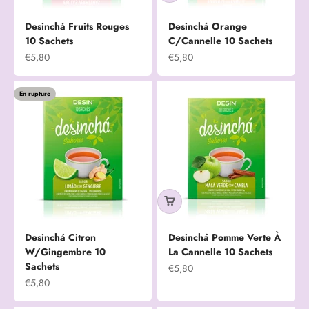
Desinchá Fruits Rouges
Desinchá Orange
10 Sachets
C/Cannelle 10 Sachets
Prix de vente
Prix de vente
€5,80
€5,80
En rupture
Desinchá Citron
Desinchá Pomme Verte À
W/Gingembre 10
La Cannelle 10 Sachets
Sachets
Prix de vente
€5,80
Prix de vente
€5,80