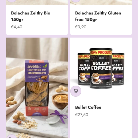
Bolachas Zelthy Bio
Bolachas Zelthy Gluten
150gr
free 150gr
Prix de vente
Prix de vente
€4,40
€3,90
Bullet Coffee
Prix de vente
€27,50