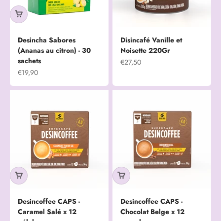
Desincha Sabores
Disincafé Vanille et
(Ananas au citron) - 30
Noisette 220Gr
sachets
Prix de vente
€27,50
Prix de vente
€19,90
Desincoffee CAPS -
Desincoffee CAPS -
Caramel Salé x 12
Chocolat Belge x 12