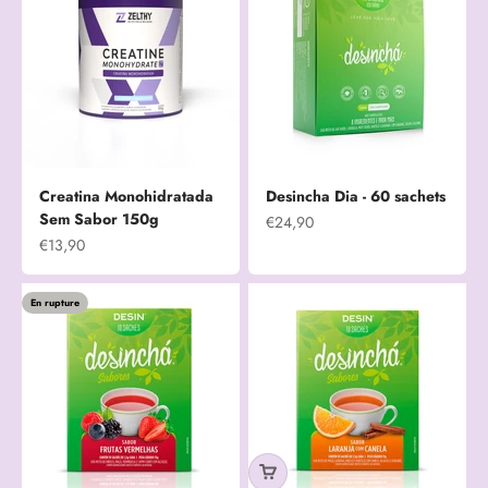
Creatina Monohidratada
Desincha Dia - 60 sachets
Sem Sabor 150g
Prix de vente
€24,90
Prix de vente
€13,90
En rupture