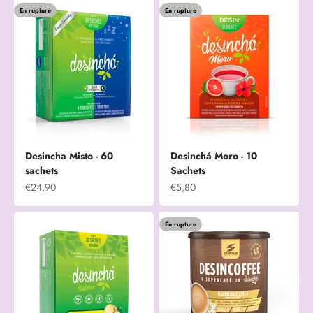
En rupture
En rupture
Desincha Misto - 60
Desinchá Moro - 10
sachets
Sachets
Prix de vente
Prix de vente
€24,90
€5,80
En rupture