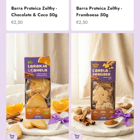
Barra Proteica Zelthy -
Barra Proteica Zelthy -
Chocolate & Coco 50g
Framboesa 50g
Prix de vente
Prix de vente
€2,50
€2,50