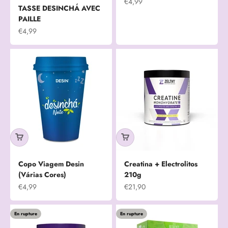
Prix de vente
€4,99
TASSE DESINCHÁ AVEC
PAILLE
Prix de vente
€4,99
Copo Viagem Desin
Creatina + Electrolitos
(Várias Cores)
210g
Prix de vente
Prix de vente
€4,99
€21,90
En rupture
En rupture