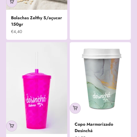
Bolachas Zelthy S/açucar
150gr
Prix de vente
€4,40
Copo Marmorizado
Desinchá