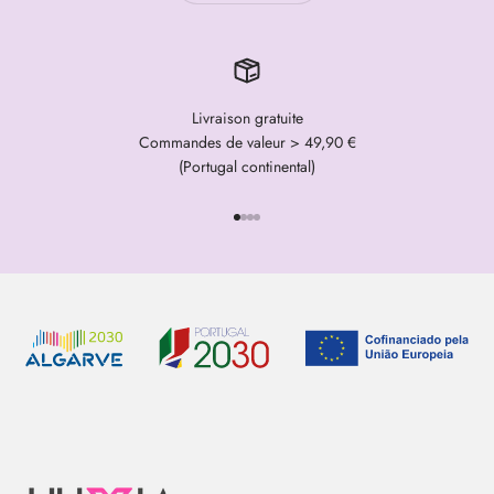
Livraison gratuite
Commandes de valeur > 49,90 €
(Portugal continental)
Aller à l'élément 1
Aller à l'élément 2
Aller à l'élément 3
Aller à l'élément 4