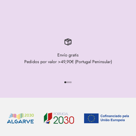
Envío gratis
Pedidos por valor >49,90€ (Portugal Peninsular)
Ir al artículo 1
Ir al artículo 2
Ir al artículo 3
Ir al artículo 4