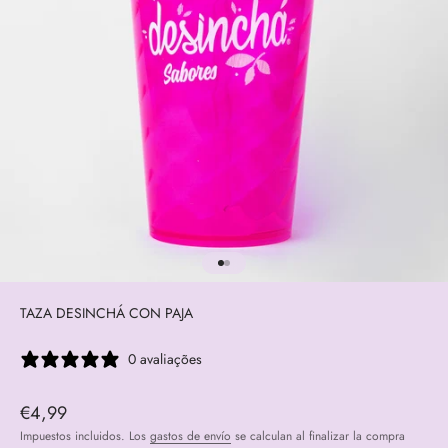
Ir al artículo 1
Ir al artículo 2
TAZA DESINCHÁ CON PAJA
0 avaliações
Precio de oferta
€4,99
Impuestos incluidos. Los
gastos de envío
se calculan al finalizar la compra