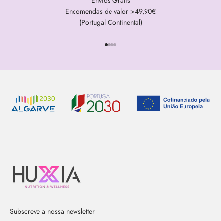
Envios Grátis
Encomendas de valor >49,90€
(Portugal Continental)
Ir para item 1
Ir para item 2
Ir para item 3
Ir para item 4
Subscreve a nossa newsletter