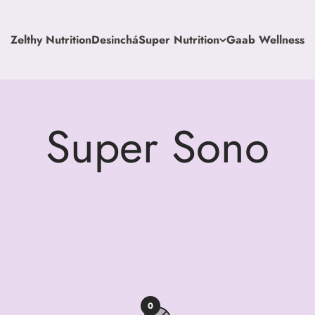
Zelthy Nutrition
Desinchá
Super Nutrition
Gaab Wellness
0