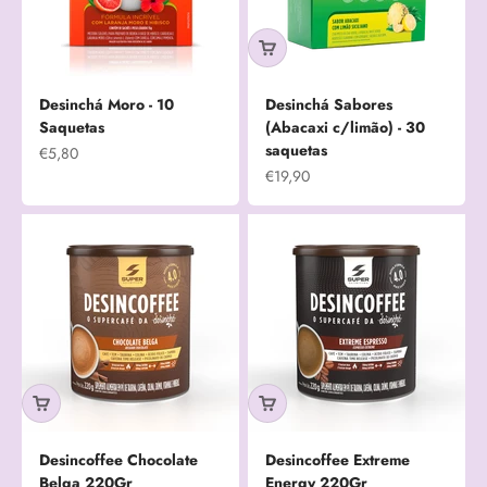
Desinchá Moro - 10
Desinchá Sabores
Saquetas
(Abacaxi c/limão) - 30
saquetas
Preço promocional
€5,80
Preço promocional
€19,90
Desincoffee Chocolate
Desincoffee Extreme
Belga 220Gr
Energy 220Gr