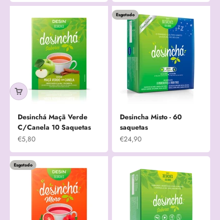
Esgotado
Desinchá Maçã Verde
Desincha Misto - 60
C/Canela 10 Saquetas
saquetas
Preço promocional
Preço promocional
€5,80
€24,90
Esgotado