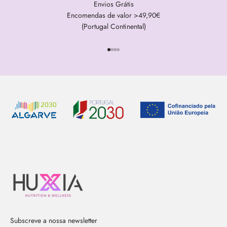
Envios Grátis
Encomendas de valor >49,90€
(Portugal Continental)
Ir para item 1
Ir para item 2
Ir para item 3
Ir para item 4
Subscreve a nossa newsletter