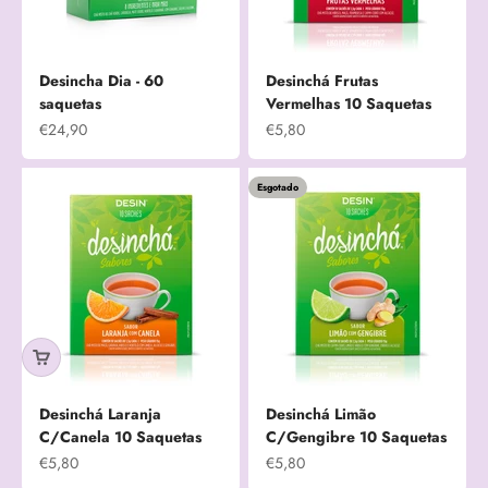
Desincha Dia - 60
Desinchá Frutas
saquetas
Vermelhas 10 Saquetas
Preço promocional
Preço promocional
€24,90
€5,80
Esgotado
Desinchá Laranja
Desinchá Limão
C/Canela 10 Saquetas
C/Gengibre 10 Saquetas
Preço promocional
Preço promocional
€5,80
€5,80