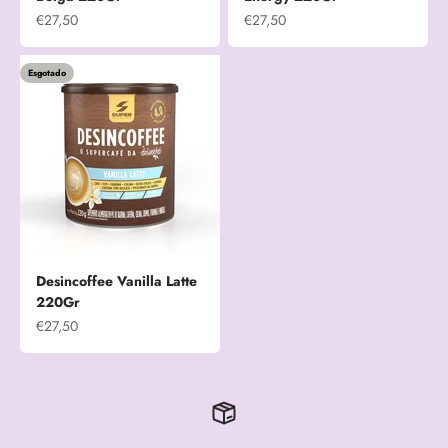
Preço promocional
Preço promocional
€27,50
€27,50
Esgotado
Desincoffee Vanilla Latte
220Gr
Preço promocional
€27,50